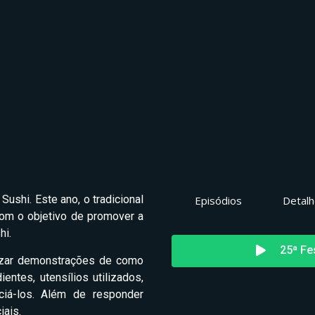
Sushi. Este ano, o tradicional
Episódios
Detal
com o objetivo de promover a
hi.
25ª Fe
izar demonstrações de como
entes, utensílios utilizados,
ciá-los. Além de responder
iais.